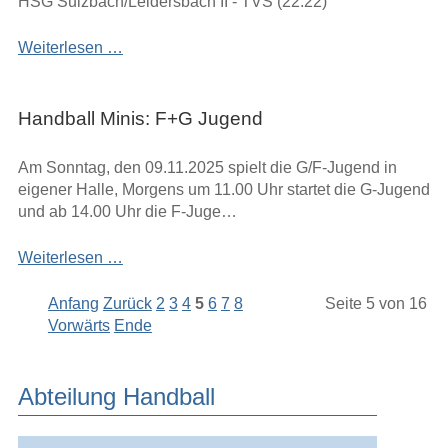
HSG Sulzbach/Leidersbach II - TVS (22:22)
Schaafheim
Spielbericht
Weiterlesen …
01.11.2025
Handball Minis: F+G Jugend
Am Sonntag, den 09.11.2025 spielt die G/F-Jugend in
eigener Halle, Morgens um 11.00 Uhr startet die G-Jugend
und ab 14.00 Uhr die F-Juge…
F+G
Weiterlesen …
Jugend
Anfang
Zurück
2
3
4
5
6
7
8
Seite 5 von 16
Vorwärts
Ende
Abteilung Handball
Navigation