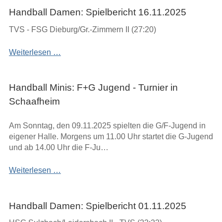
Turnier
Handball Damen: Spielbericht 16.11.2025
in
TVS - FSG Dieburg/Gr.-Zimmern II (27:20)
Niedernberg
Spielbericht
Weiterlesen …
16.11.2025
Handball Minis: F+G Jugend - Turnier in
Schaafheim
Am Sonntag, den 09.11.2025 spielten die G/F-Jugend in
eigener Halle. Morgens um 11.00 Uhr startet die G-Jugend
und ab 14.00 Uhr die F-Ju…
F+G
Weiterlesen …
Jugend
-
Turnier
Handball Damen: Spielbericht 01.11.2025
in