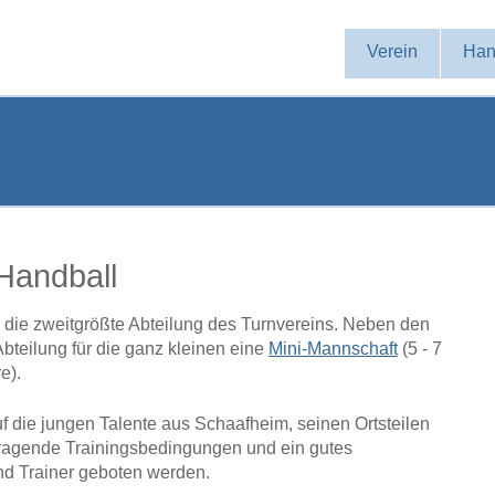
Navigation
Verein
Han
überspringen
Handball
n die zweitgrößte Abteilung des Turnvereins. Neben den
Abteilung für die ganz kleinen eine
Mini-Mannschaft
(5 - 7
re).
f die jungen Talente aus Schaafheim, seinen Ortsteilen
ragende Trainingsbedingungen und ein gutes
und Trainer geboten werden.