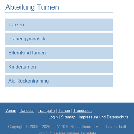
Abteilung Turnen
Navigation
Tanzen
überspringen
Frauengymnastik
ElternKindTurnen
Kinderturnen
Ak. Rückentraining
Verein
|
Handball
|
Trampolin
|
Turnen
|
Trendsport
Login
|
Sitemap
|
Impressum und Datenschutz
Copyright © 2005 - 2026 – TV 1910 Schaafheim e.V. – Layout built
with
Simple Responsive Template