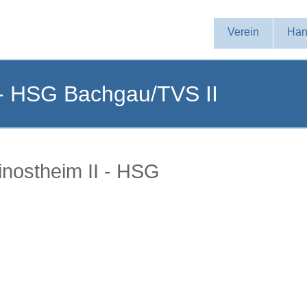
Navigation
Verein
Han
überspringen
 - HSG Bachgau/TVS II
nostheim II - HSG