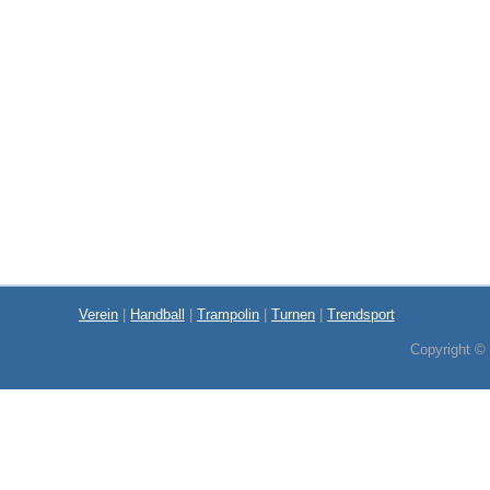
Verein
|
Handball
|
Trampolin
|
Turnen
|
Trendsport
Copyright ©