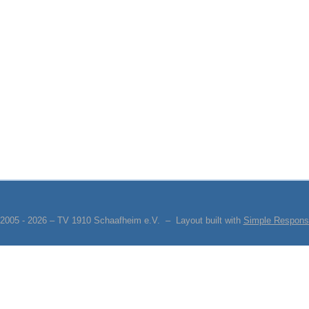
 2005 - 2026 – TV 1910 Schaafheim e.V. – Layout built with
Simple Respons