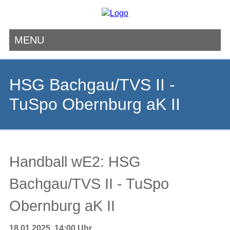
MENU
Navigation
überspringen
HSG Bachgau/TVS II -
TuSpo Obernburg aK II
Handball wE2: HSG
Bachgau/TVS II - TuSpo
Obernburg aK II
18.01.2025, 14:00 Uhr