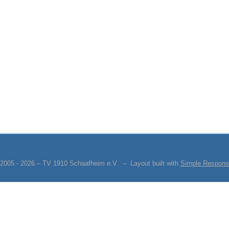
 2005 - 2026 – TV 1910 Schaafheim e.V. – Layout built with
Simple Respons