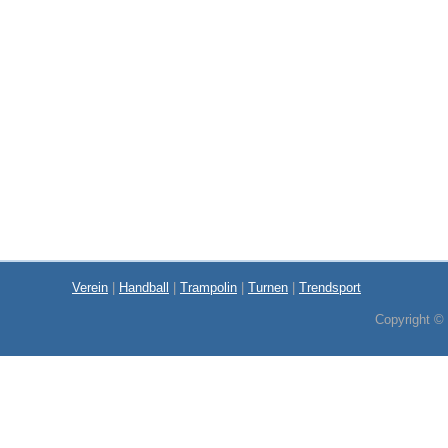
Verein
|
Handball
|
Trampolin
|
Turnen
|
Trendsport
Copyright ©